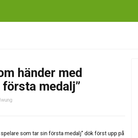
 som händer med
 första medalj”
 Iwung
spelare som tar sin första medalj” dök först upp på