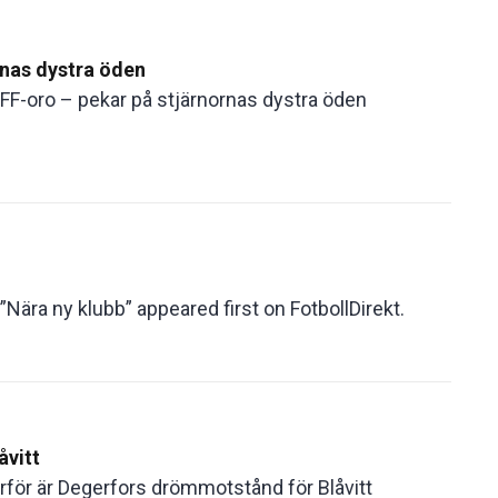
rnas dystra öden
MFF-oro – pekar på stjärnornas dystra öden
Nära ny klubb” appeared first on FotbollDirekt.
åvitt
Därför är Degerfors drömmotstånd för Blåvitt