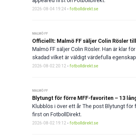
appeared first on FotbollDirekt.
2026-08-04 19:24
-
fotbolldirekt.se
MALMÖ FF
Officiellt: Malmö FF säljer Colin Rösler ti
Malmö FF säljer Colin Rösler. Han är klar för A
skadad vilket är väldigt värdefulla egenskape
2026-08-02 20:12
-
fotbolldirekt.se
MALMÖ FF
Blytungt för förre MFF-favoriten – 13 lå
Klubblös i över ett år The post Blytungt fö
first on FotbollDirekt.
2026-08-02 19:12
-
fotbolldirekt.se