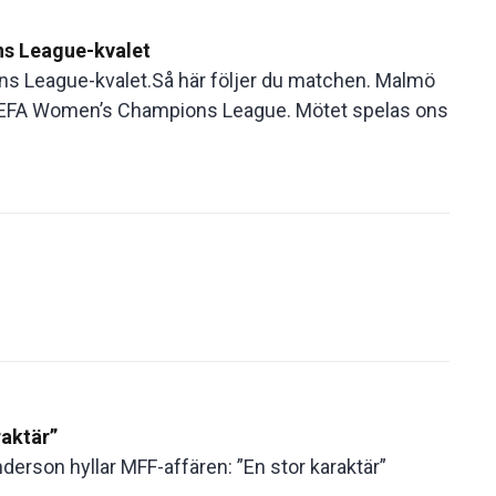
ns League-kvalet
ns League-kvalet.Så här följer du matchen. Malmö
ll UEFA Women’s Champions League. Mötet spelas ons
raktär”
erson hyllar MFF-affären: ”En stor karaktär”