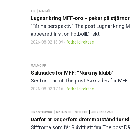
|
AIK
MALMÖ FF
Lugnar kring MFF-oro – pekar på stjärno
"Får ha perspektiv" The post Lugnar kring 
appeared first on FotbollDirekt.
2026-08-02 18:09
-
fotbolldirekt.se
MALMÖ FF
Saknades för MFF: ”Nära ny klubb”
Ser förlorad ut The post Saknades för MFF: ”
2026-08-02 17:16
-
fotbolldirekt.se
|
|
|
IFK GÖTEBORG
MALMÖ FF
GEFLE FF
GIF SUNDSVALL
Därför är Degerfors drömmotstånd för Bl
Siffrorna som får Blåvitt att fira The post 