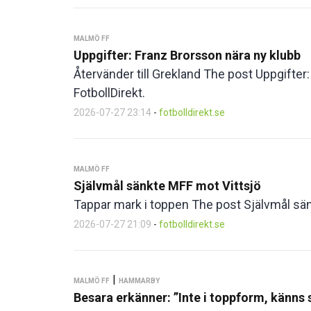
MALMÖ FF
Uppgifter: Franz Brorsson nära ny klubb
Återvänder till Grekland The post Uppgifter
FotbollDirekt.
2026-07-27 23:14
-
fotbolldirekt.se
MALMÖ FF
Självmål sänkte MFF mot Vittsjö
Tappar mark i toppen The post Självmål sänk
2026-07-27 21:09
-
fotbolldirekt.se
|
MALMÖ FF
HAMMARBY
Besara erkänner: ”Inte i toppform, känns