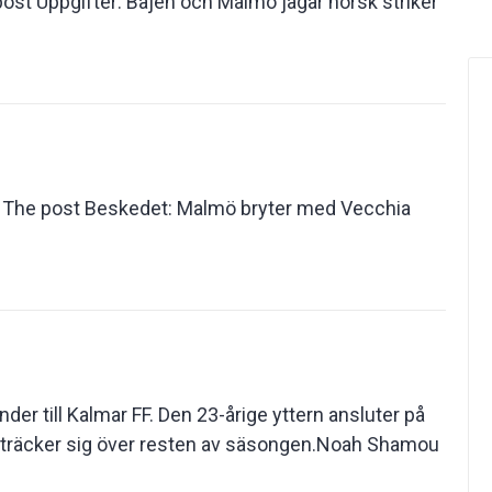
st Uppgifter: Bajen och Malmö jagar norsk striker
 The post Beskedet: Malmö bryter med Vecchia
der till Kalmar FF. Den 23-årige yttern ansluter på
sträcker sig över resten av säsongen.Noah Shamou