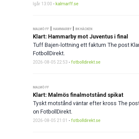
Igår 13:00
-
kalmarff.se
|
|
MALMÖ FF
HAMMARBY
BK HÄCKEN
Klart: Hammarby mot Juventus i final
Tuff Bajen-lottning ett faktum The post Kla
FotbollDirekt.
2026-08-05 22:53
-
fotbolldirekt.se
MALMÖ FF
Klart: Malmös finalmotstånd spikat
Tyskt motstånd väntar efter kross The post
on FotbollDirekt.
2026-08-05 21:01
-
fotbolldirekt.se