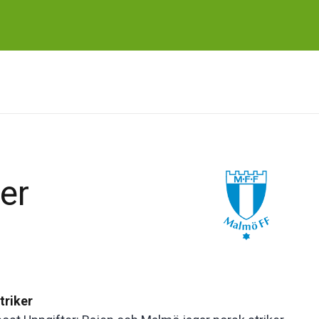
er
triker