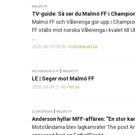
MALMÖ FF
TV-guide: Så ser du Malmö FF i Champio
Malmö FF och Vålerenga gör upp i Champio
FF ställs mot norska Vålerenga i kvalet ti
...
2026-08-05 08:35
-
fotbolldirekt.se
|
HELSINGBORGS IF
MALMÖ FF
LE | Seger mot Malmö FF
2026-08-04 21:40
-
hif.se
|
DJURGÅRDEN
MALMÖ FF
Anderson hyllar MFF-affären: ”En stor ka
Motståndarna blev lagkamrater The post And