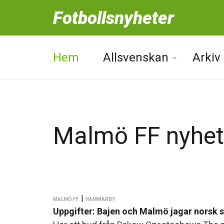
Fotbollsnyheter
Hem
Allsvenskan
Arkiv
Malmö FF nyhet
|
MALMÖ FF
HAMMARBY
Uppgifter: Bajen och Malmö jagar norsk s