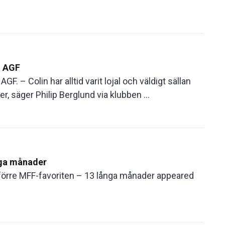
ll AGF
GF. – Colin har alltid varit lojal och väldigt sällan
r, säger Philip Berglund via klubben ...
nga månader
r förre MFF-favoriten – 13 långa månader appeared