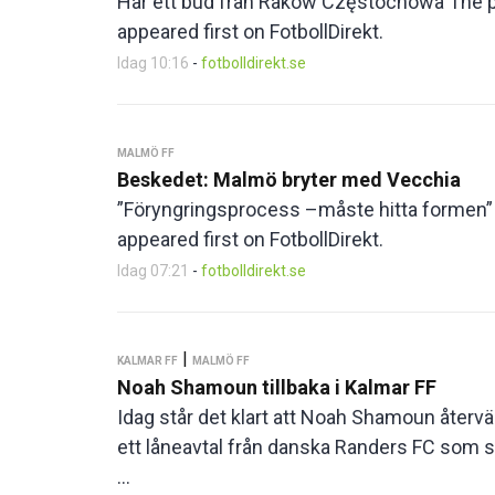
Har ett bud från Rakow Częstochowa The po
appeared first on FotbollDirekt.
Idag 10:16
-
fotbolldirekt.se
MALMÖ FF
Beskedet: Malmö bryter med Vecchia
”Föryngringsprocess –måste hitta formen”
appeared first on FotbollDirekt.
Idag 07:21
-
fotbolldirekt.se
|
KALMAR FF
MALMÖ FF
Noah Shamoun tillbaka i Kalmar FF
Idag står det klart att Noah Shamoun återvän
ett låneavtal från danska Randers FC som 
...