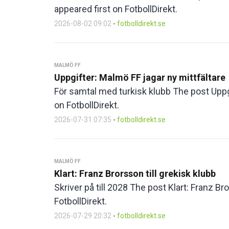
appeared first on FotbollDirekt.
2026-08-02 09:02
-
fotbolldirekt.se
MALMÖ FF
Uppgifter: Malmö FF jagar ny mittfältare
För samtal med turkisk klubb The post Uppgi
on FotbollDirekt.
2026-07-31 07:35
-
fotbolldirekt.se
MALMÖ FF
Klart: Franz Brorsson till grekisk klubb
Skriver på till 2028 The post Klart: Franz Br
FotbollDirekt.
2026-07-29 20:32
-
fotbolldirekt.se