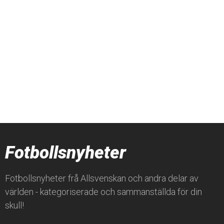
Fotbollsnyheter
Fotbollsnyheter frå Allsvenskan och andra delar av
världen - kategoriserade och sammanställda för din
skull!