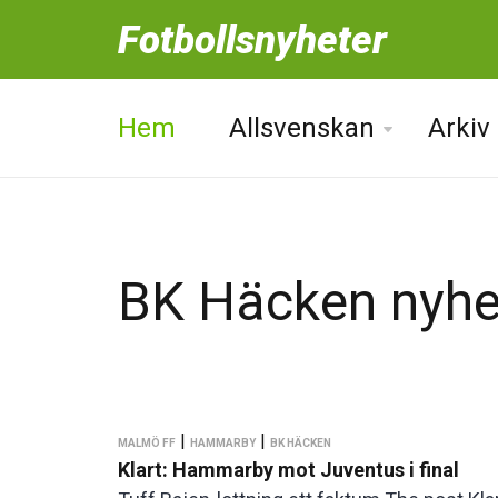
Fotbollsnyheter
Hem
Allsvenskan
Arkiv
BK Häcken nyhe
|
|
MALMÖ FF
HAMMARBY
BK HÄCKEN
Klart: Hammarby mot Juventus i final