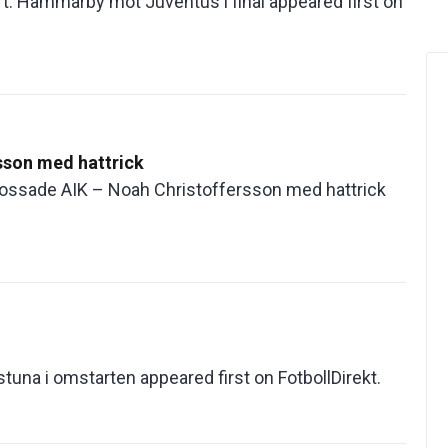
rt: Hammarby mot Juventus i final appeared first on
sson med hattrick
krossade AIK – Noah Christoffersson med hattrick
una i omstarten appeared first on FotbollDirekt.