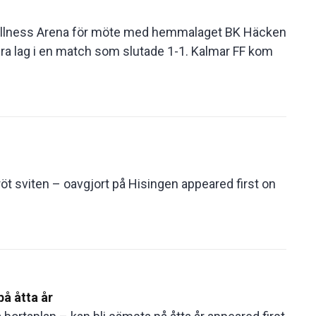
ellness Arena för möte med hemmalaget BK Häcken
era lag i en match som slutade 1-1. Kalmar FF kom
n
t sviten – oavgjort på Hisingen appeared first on
å åtta år