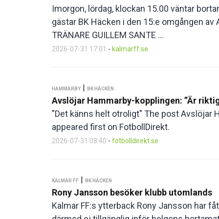
Imorgon, lördag, klockan 15.00 väntar bort
gästar BK Häcken i den 15:e omgången av
TRÄNARE GUILLEM SANTE ...
2026-07-31 17:01
-
kalmarff.se
|
HAMMARBY
BK HÄCKEN
Avslöjar Hammarby-kopplingen: ”Är rikti
"Det känns helt otroligt" The post Avslöjar
appeared first on FotbollDirekt.
2026-07-31 08:40
-
fotbolldirekt.se
|
KALMAR FF
BK HÄCKEN
Rony Jansson besöker klubb utomlands
Kalmar FF:s ytterback Rony Jansson har fått
därmed ej tillgänglig inför helgens bortam