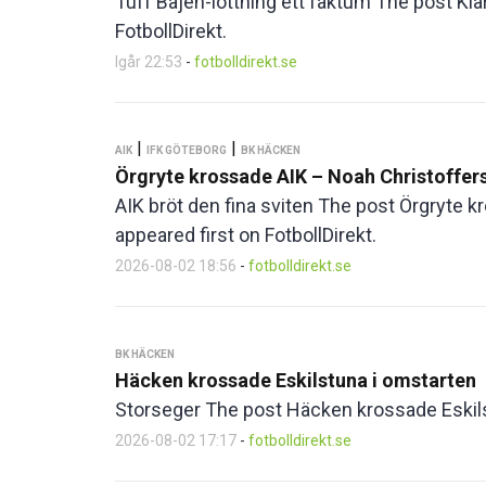
Tuff Bajen-lottning ett faktum The post Kla
FotbollDirekt.
Igår 22:53
-
fotbolldirekt.se
|
|
AIK
IFK GÖTEBORG
BK HÄCKEN
Örgryte krossade AIK – Noah Christoffer
AIK bröt den fina sviten The post Örgryte 
appeared first on FotbollDirekt.
2026-08-02 18:56
-
fotbolldirekt.se
BK HÄCKEN
Häcken krossade Eskilstuna i omstarten
Storseger The post Häcken krossade Eskilst
2026-08-02 17:17
-
fotbolldirekt.se