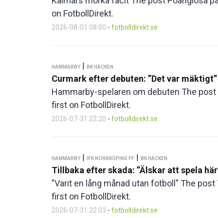
Kalmars mörka facit The post Poänglösa på b
on FotbollDirekt.
2026-08-01 08:00
-
fotbolldirekt.se
|
HAMMARBY
BK HÄCKEN
Curmark efter debuten: ”Det var mäktigt”
Hammarby-spelaren om debuten The post Cu
first on FotbollDirekt.
2026-07-31 22:20
-
fotbolldirekt.se
|
|
HAMMARBY
IFK NORRKÖPING FF
BK HÄCKEN
Tillbaka efter skada: ”Älskar att spela här
"Varit en lång månad utan fotboll" The post 
first on FotbollDirekt.
2026-07-31 22:03
-
fotbolldirekt.se