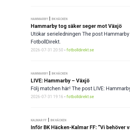
|
HAMMARBY
BK HÄCKEN
Hammarby tog säker seger mot Växjö
Utökar serieledningen The post Hammarby t
FotbollDirekt.
2026-07-31 20:50
-
fotbolldirekt.se
|
HAMMARBY
BK HÄCKEN
LIVE: Hammarby – Växjö
Följ matchen här! The post LIVE: Hammarby 
2026-07-31 19:16
-
fotbolldirekt.se
|
KALMAR FF
BK HÄCKEN
Inför BK Häcken-Kalmar FF: ”Vi behöver vara