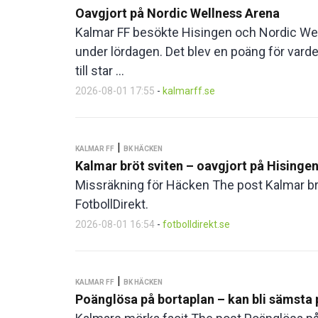
Oavgjort på Nordic Wellness Arena
Kalmar FF besökte Hisingen och Nordic W
under lördagen. Det blev en poäng för vard
till star ...
2026-08-01 17:55
-
kalmarff.se
|
KALMAR FF
BK HÄCKEN
Kalmar bröt sviten – oavgjort på Hisinge
Missräkning för Häcken The post Kalmar brö
FotbollDirekt.
2026-08-01 16:54
-
fotbolldirekt.se
|
KALMAR FF
BK HÄCKEN
Poänglösa på bortaplan – kan bli sämsta p