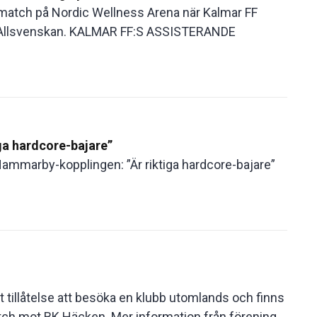
amatch på Nordic Wellness Arena när Kalmar FF
 Allsvenskan. KALMAR FF:S ASSISTERANDE
ga hardcore-bajare”
 Hammarby-kopplingen: ”Är riktiga hardcore-bajare”
 tillåtelse att besöka en klubb utomlands och finns
atch mot BK Häcken. Mer information från förening