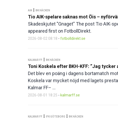
|
AIK
BK HÄCKEN
Tio AIK-spelare saknas mot Öis – nyförvä
Skadeskjutet "Gnaget" The post Tio AIK-sp
appeared first on FotbollDirekt.
2026-08-02 08:18
-
fotbolldirekt.se
|
KALMAR FF
BK HÄCKEN
Toni Koskela efter BKH-KFF: ”Jag tycker a
Det blev en poäng i dagens bortamatch mot
Koskela var mycket nöjd med lagets prestat
Kalmar FF– ...
2026-08-01 18:25
-
kalmarff.se
|
|
KALMAR FF
IFK GÖTEBORG
BK HÄCKEN