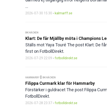
...
2026-07-30 15:30
-
kalmarff.se
BK HÄCKEN
Klart: De får Mjällby möta i Champions L
Ställs mot Yaya Touré The post Klart: De f
first on FotbollDirekt.
2026-07-29 22:09
-
fotbolldirekt.se
|
HAMMARBY
BK HÄCKEN
Filippa Curmark klar för Hammarby
Förstärker i guldracet The post Filippa Cur
FotbollDirekt.
2026-07-28 23:37
-
fotbolldirekt.se