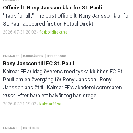
KALMAR FF
Officiellt: Rony Jansson klar för St. Pauli
"Tack för allt" The post Officiellt: Rony Jansson klar för
St. Pauli appeared first on FotbollDirekt.
2026-07-31 20:02
-
fotbolldirekt.se
|
|
KALMAR FF
DJURGÅRDEN
IF ELFSBORG
Rony Jansson till FC St. Pauli
Kalmar FF är idag överens med tyska klubben FC St.
Pauli om en övergång för Rony Jansson. Rony
Jansson anslöt till Kalmar FF:s akademi sommaren
2022. Efter bara ett halvår tog han stege ...
2026-07-31 19:02
-
kalmarff.se
|
KALMAR FF
BK HÄCKEN