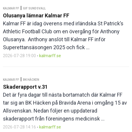
|
KALMAR FF
GIF SUNDSVALL
Olusanya lämnar Kalmar FF
Kalmar FF är idag överens med irländska St Patrick’s
Athletic Football Club om en övergång för Anthony
Olusanya. Anthony anslöt till Kalmar FF inför
Superettansäsongen 2025 och fick ...
2026-07-28 19:00
-
kalmarff.se
|
KALMAR FF
BK HÄCKEN
Skaderapport v.31
Det är fyra dagar till nästa bortamatch där Kalmar FF
tar sig an BK Häcken på Bravida Arena i omgång 15 av
Allsvenskan. Nedan följer en uppdaterad
skaderapport från föreningens medicinsk ...
2026-07-28 14:16
-
kalmarff.se