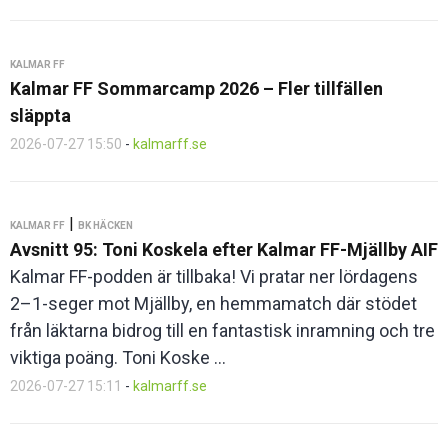
KALMAR FF
Kalmar FF Sommarcamp 2026 – Fler tillfällen
släppta
2026-07-27 15:50
-
kalmarff.se
|
KALMAR FF
BK HÄCKEN
Avsnitt 95: Toni Koskela efter Kalmar FF-Mjällby AIF
Kalmar FF-podden är tillbaka! Vi pratar ner lördagens
2–1-seger mot Mjällby, en hemmamatch där stödet
från läktarna bidrog till en fantastisk inramning och tre
viktiga poäng. Toni Koske ...
2026-07-27 15:11
-
kalmarff.se