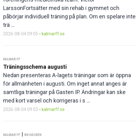
LarssonFortsätter med sin rehab i gymmet och
påbörjar individuell träning på plan. Om en spelare inte
trä ...
2026-08-04 09:05
-
kalmarff.se
KALMAR FF
Träningsschema augusti
Nedan presenteras A-lagets träningar som är öppna
för allmänheten i augusti. Om inget annat anges är
samtliga träningar på Gasten IP. Ändringar kan ske
med kort varsel och korrigeras i s ...
2026-08-04 09:03
-
kalmarff.se
|
KALMAR FF
BK HÄCKEN