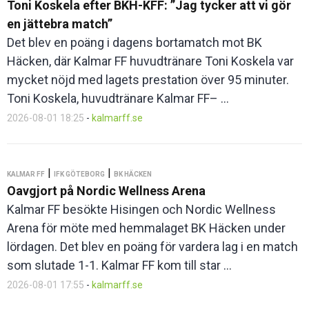
Toni Koskela efter BKH-KFF: ”Jag tycker att vi gör
en jättebra match”
Det blev en poäng i dagens bortamatch mot BK
Häcken, där Kalmar FF huvudtränare Toni Koskela var
mycket nöjd med lagets prestation över 95 minuter.
Toni Koskela, huvudtränare Kalmar FF– ...
2026-08-01 18:25
-
kalmarff.se
|
|
KALMAR FF
IFK GÖTEBORG
BK HÄCKEN
Oavgjort på Nordic Wellness Arena
Kalmar FF besökte Hisingen och Nordic Wellness
Arena för möte med hemmalaget BK Häcken under
lördagen. Det blev en poäng för vardera lag i en match
som slutade 1-1. Kalmar FF kom till star ...
2026-08-01 17:55
-
kalmarff.se