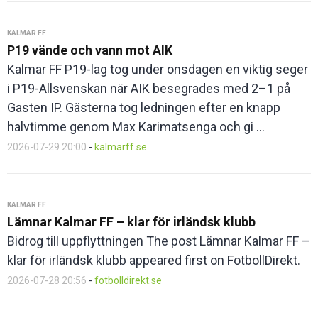
KALMAR FF
P19 vände och vann mot AIK
Kalmar FF P19-lag tog under onsdagen en viktig seger
i P19-Allsvenskan när AIK besegrades med 2–1 på
Gasten IP. Gästerna tog ledningen efter en knapp
halvtimme genom Max Karimatsenga och gi ...
2026-07-29 20:00
-
kalmarff.se
KALMAR FF
Lämnar Kalmar FF – klar för irländsk klubb
Bidrog till uppflyttningen The post Lämnar Kalmar FF –
klar för irländsk klubb appeared first on FotbollDirekt.
2026-07-28 20:56
-
fotbolldirekt.se