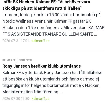
Inför BK Häcken-Kalmar FF: ”Vi behöver vara
skickliga på att identifiera rätt tillfällen”
Imorgon, lördag, klockan 15.00 väntar bortamatch på
Nordic Wellness Arena när Kalmar FF gästar BK
Häcken i den 15:e omgången av Allsvenskan. KALMAR
FF:S ASSISTERANDE TRÄNARE GUILLEM SANTE ...
2026-07-31 17:01
-
kalmarff.se
|
KALMAR FF
BK HÄCKEN
Rony Jansson besöker klubb utomlands
Kalmar FF:s ytterback Rony Jansson har fått tillåtelse
att besöka en klubb utomlands och finns därmed ej
tillgänglig inför helgens bortamatch mot BK Häcken.
Mer information från förening ...
2026-07-30 15:30
-
kalmarff.se