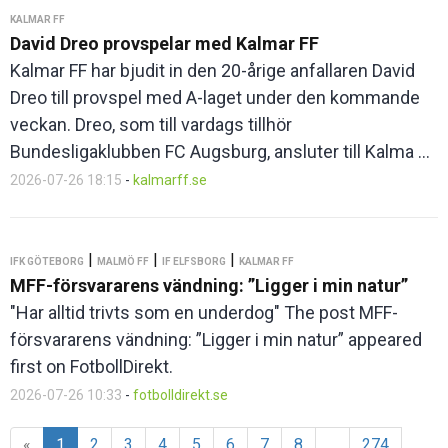
KALMAR FF
David Dreo provspelar med Kalmar FF
Kalmar FF har bjudit in den 20-årige anfallaren David
Dreo till provspel med A-laget under den kommande
veckan. Dreo, som till vardags tillhör
Bundesligaklubben FC Augsburg, ansluter till Kalma ...
2026-07-26 18:15
-
kalmarff.se
|
|
|
IFK GÖTEBORG
MALMÖ FF
IF ELFSBORG
KALMAR FF
MFF-försvararens vändning: ”Ligger i min natur”
"Har alltid trivts som en underdog" The post MFF-
försvararens vändning: ”Ligger i min natur” appeared
first on FotbollDirekt.
2026-07-26 10:33
-
fotbolldirekt.se
«
1
2
3
4
5
6
7
8
...
274