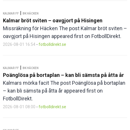
|
KALMAR FF
BK HÄCKEN
Kalmar bröt sviten – oavgjort på Hisingen
Missräkning för Häcken The post Kalmar bröt sviten –
oavgjort på Hisingen appeared first on FotbollDirekt.
2026-08-01 16:54
-
fotbolldirekt.se
|
KALMAR FF
BK HÄCKEN
Poänglösa på bortaplan – kan bli sämsta på åtta år
Kalmars mörka facit The post Poänglösa på bortaplan
– kan bli sämsta på åtta år appeared first on
FotbollDirekt.
2026-08-01 08:00
-
fotbolldirekt.se