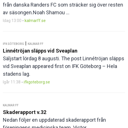
från danska Randers FC som sträcker sig över resten
av säsongen.Noah Shamou ...
Idag 13:00
-
kalmarff.se
|
IFK GÖTEBORG
KALMAR FF
Linnétröjan släpps vid Sveaplan
Säljstart lördag 8 augusti. The post Linnétröjan släpps
vid Sveaplan appeared first on IFK Göteborg – Hela
stadens lag.
Igår 11:38
-
ifkgoteborg.se
KALMAR FF
Skaderapport v.32
Nedan följer en uppdaterad skaderapport från
föreningens medicinska team. Victor