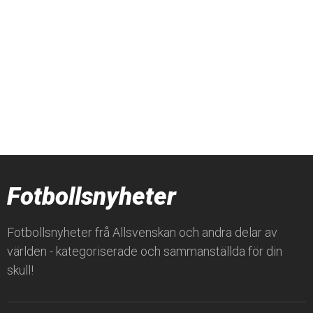
Fotbollsnyheter
Fotbollsnyheter frå Allsvenskan och andra delar av
världen - kategoriserade och sammanställda för din
skull!