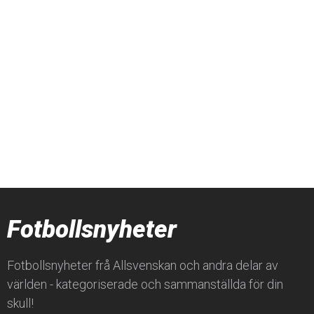
Fotbollsnyheter
Fotbollsnyheter frå Allsvenskan och andra delar av
världen - kategoriserade och sammanställda för din
skull!