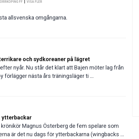
|
NORRKÖPING FF
VISA FLER
örsta allsvenska omgångarna.
terrikare och sydkoreaner på lägret
fter nyår. Nu står det klart att Bajen möter lag från
örlägger nästa års träningsläger ti ...
 ytterbackar
D:s krönikör Magnus Österberg de fem spelare som
erna är det nu dags för ytterbackarna (wingbacks ...