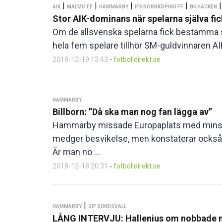
|
|
|
|
AIK
MALMÖ FF
HAMMARBY
IFK NORRKÖPING FF
BK HÄCKEN
Stor AIK-dominans när spelarna själva f
Om de allsvenska spelarna fick bestämma sk
hela fem spelare tillhör SM-guldvinnaren AIK
2018-12-19 13:43
-
fotbolldirekt.se
HAMMARBY
Billborn: ”Då ska man nog fan lägga av”
Hammarby missade Europaplats med minsta 
medger besvikelse, men konstaterar också at
Är man nö ...
2018-12-18 20:31
-
fotbolldirekt.se
|
HAMMARBY
GIF SUNDSVALL
LÅNG INTERVJU: Hallenius om nobbade m