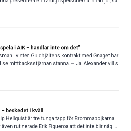
nna presentera ett färdigt spelschema innan jul, så
spela i AIK – handlar inte om det”
man i vinter. Guldhjältens kontrakt med Gnaget har
 se mittbacksstjärnan stanna. – Ja. Alexander vill s
– beskedet i kväll
lip Hellquist är tre tunga tapp för Brommapojkarna
ven rutinerade Erik Figueroa att det inte blir någ ...