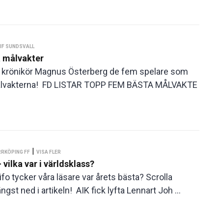
IF SUNDSVALL
a målvakter
D:s krönikör Magnus Österberg de fem spelare som
är målvakterna! FD LISTAR TOPP FEM BÄSTA MÅLVAKTE
|
RRKÖPING FF
VISA FLER
vilka var i världsklass?
o tycker våra läsare var årets bästa? Scrolla
gst ned i artikeln! AIK fick lyfta Lennart Joh ...