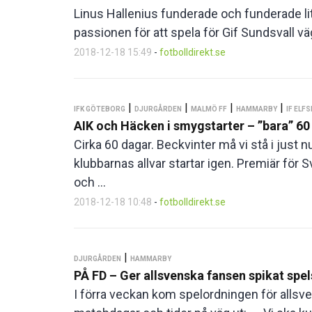
Linus Hallenius funderade och funderade lite
passionen för att spela för Gif Sundsvall vä
2018-12-18 15:49
-
fotbolldirekt.se
|
|
|
|
IFK GÖTEBORG
DJURGÅRDEN
MALMÖ FF
HAMMARBY
IF ELF
AIK och Häcken i smygstarter – ”bara” 60 
Cirka 60 dagar. Beckvinter må vi stå i just 
klubbarnas allvar startar igen. Premiär för
och ...
2018-12-18 10:48
-
fotbolldirekt.se
|
DJURGÅRDEN
HAMMARBY
PÅ FD – Ger allsvenska fansen spikat spels
I förra veckan kom spelordningen för alls