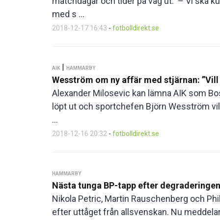
matchdagar och tider på väg ut: – Vi ska ku
med s ...
2018-12-17 16:43
-
fotbolldirekt.se
|
AIK
HAMMARBY
Wesström om ny affär med stjärnan: ”Vill 
Alexander Milosevic kan lämna AIK som Bos
löpt ut och sportchefen Björn Wesström vill
...
2018-12-16 20:32
-
fotbolldirekt.se
HAMMARBY
Nästa tunga BP-tapp efter degraderingen 
Nikola Petric, Martin Rauschenberg och Phi
efter uttåget från allsvenskan. Nu meddelar ä