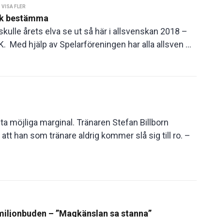
|
VISA FLER
ick bestämma
ulle årets elva se ut så här i allsvenskan 2018 –
. Med hjälp av Spelarföreningen har alla allsven ...
möjliga marginal. Tränaren Stefan Billborn
t han som tränare aldrig kommer slå sig till ro. –
iljonbuden – ”Magkänslan sa stanna”