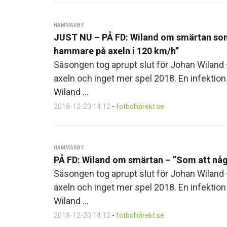
HAMMARBY
JUST NU – PÅ FD: Wiland om smärtan som
hammare på axeln i 120 km/h”
Säsongen tog aprupt slut för Johan Wilan
axeln och inget mer spel 2018. En infektio
Wiland ...
2018-12-20 14:12
-
fotbolldirekt.se
HAMMARBY
PÅ FD: Wiland om smärtan – ”Som att någ
Säsongen tog aprupt slut för Johan Wilan
axeln och inget mer spel 2018. En infektio
Wiland ...
2018-12-20 14:12
-
fotbolldirekt.se