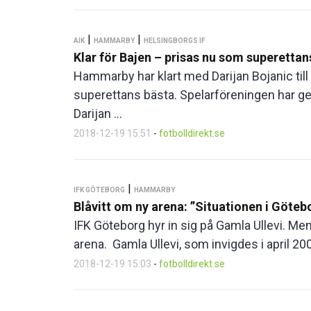
|
|
AIK
HAMMARBY
HELSINGBORGS IF
Klar för Bajen – prisas nu som superettan
Hammarby har klart med Darijan Bojanic ti
superettans bästa. Spelarföreningen har get
Darijan ...
2018-12-19 15:51
-
fotbolldirekt.se
|
IFK GÖTEBORG
HAMMARBY
Blåvitt om ny arena: ”Situationen i Göte
IFK Göteborg hyr in sig på Gamla Ullevi. 
arena. Gamla Ullevi, som invigdes i april 200
2018-12-19 15:03
-
fotbolldirekt.se