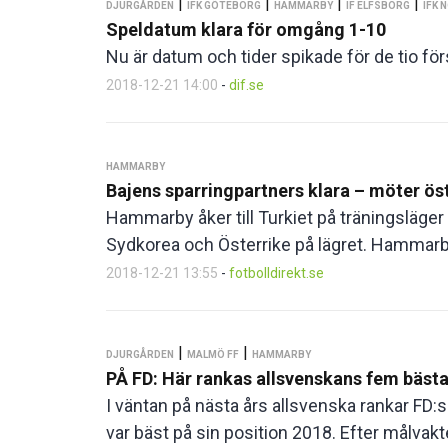
|
|
|
|
DJURGÅRDEN
IFK GÖTEBORG
HAMMARBY
IF ELFSBORG
IFK 
Speldatum klara för omgång 1-10
Nu är datum och tider spikade för de tio f
2018-12-21 14:00
-
dif.se
HAMMARBY
Bajens sparringpartners klara – möter ös
Hammarby åker till Turkiet på träningsläger e
Sydkorea och Österrike på lägret. Hammarby f
2018-12-21 13:55
-
fotbolldirekt.se
|
|
DJURGÅRDEN
MALMÖ FF
HAMMARBY
PÅ FD: Här rankas allsvenskans fem bästa
I väntan på nästa års allsvenska rankar F
var bäst på sin position 2018. Efter målvakt