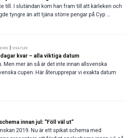
 till. I slutändan kom han fram till att kärleken och
gde tyngre än att tjäna större pengar på Cyp ...
|
SBORG
VISA FLER
dagar kvar – alla viktiga datum
nu. Men mer än så är det inte innan allsvenska
 Svenska cupen. Här återupprepar vi exakta datum
chema innan jul: ”Föll väl ut”
venskan 2019. Nu är ett spikat schema med