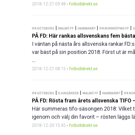
2018-12-21 09:48
-
fotbolldirekt.se
|
|
|
|
IFK GÖTEBORG
MALMÖ FF
HAMMARBY
IFK NORRKÖPING FF
G
PÅ FD: Här rankas allsvenskans fem bäst
I väntan på nästa års allsvenska rankar F
var bäst på sin position 2018. Först ut 
...
2018-12-21 08:15
-
fotbolldirekt.se
|
|
|
|
IFK GÖTEBORG
DJURGÅRDEN
MALMÖ FF
HAMMARBY
IFK NO
PÅ FD: Rösta fram årets allsvenska TIFO – 
Här summeras tifo-säsongen 2018: Vilket tif
igenom och välj din favorit – rösten läggs län
2018-12-20 15:45
-
fotbolldirekt.se