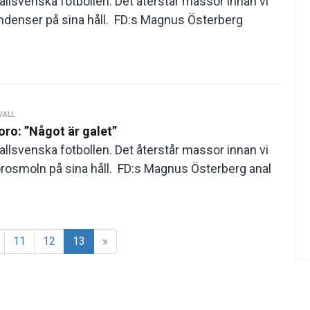
llsvenska fotbollen. Det återstår massor innan vi
endenser på sina håll. FD:s Magnus Österberg
VALL
oro: ”Något är galet”
llsvenska fotbollen. Det återstår massor innan vi
 orosmoln på sina håll. FD:s Magnus Österberg anal
11
12
13
»