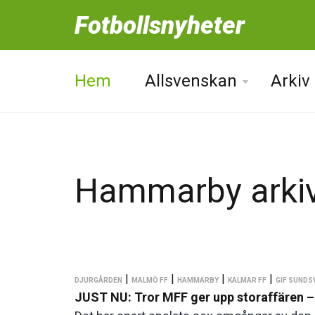
Fotbollsnyheter
Hem
Allsvenskan
Arkiv
Hammarby arkiv
|
|
|
|
DJURGÅRDEN
MALMÖ FF
HAMMARBY
KALMAR FF
GIF SUNDS
JUST NU: Tror MFF ger upp storaffären – 