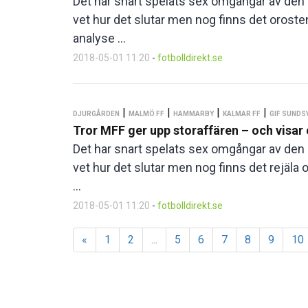
Det har snart spelats sex omgångar av den a
vet hur det slutar men nog finns det orost
analyse ...
2018-05-01 11:20
-
fotbolldirekt.se
|
|
|
|
DJURGÅRDEN
MALMÖ FF
HAMMARBY
KALMAR FF
GIF SUNDS
Tror MFF ger upp storaffären – och visar 
Det har snart spelats sex omgångar av den a
vet hur det slutar men nog finns det rejäla
...
2018-05-01 11:20
-
fotbolldirekt.se
«
1
2
...
5
6
7
8
9
10