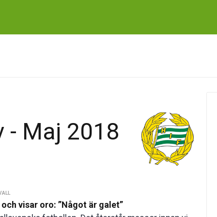
 - Maj 2018
VALL
och visar oro: ”Något är galet”