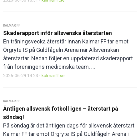
2026-06-30 10:51
-
kalmarff.se
KALMAR FF
Skaderapport inför allsvenska återstarten
En träningsvecka återstår innan Kalmar FF tar emot
Örgryte IS på Guldfågeln Arena när Allsvenskan
återstartar. Nedan följer en uppdaterad skaderapport
från föreningens medicinska team. ...
2026-06-29 14:23
-
kalmarff.se
KALMAR FF
Äntligen allsvensk fotboll igen – återstart på
söndag!
På söndag är det äntligen dags för allsvensk återstart.
Kalmar FF tar emot Örgryte IS på Guldfågeln Arena i