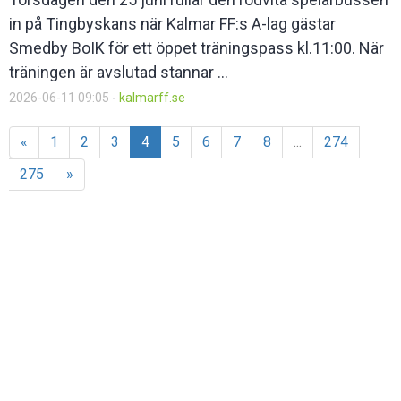
in på Tingbyskans när Kalmar FF:s A-lag gästar
Smedby BoIK för ett öppet träningspass kl.11:00. När
träningen är avslutad stannar ...
2026-06-11 09:05
-
kalmarff.se
«
1
2
3
4
5
6
7
8
...
274
275
»