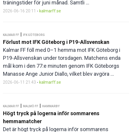
träningstider för juni månad. Samtli ...
2026-06-16 20:11
-
kalmarff.se
|
KALMAR FF
IFK GÖTEBORG
Förlust mot IFK Göteborg i P19-Allsvenskan
Kalmar FF föll med 0–1 hemma mot IFK Göteborg i
P19-Allsvenskan under torsdagen. Matchens enda
mål kom i den 77:e minuten genom IFK Göteborgs
Manasse Ange Junior Diallo, vilket blev avgöra ...
2026-06-11 21:43
-
kalmarff.se
|
|
KALMAR FF
MALMÖ FF
HAMMARBY
Högt tryck på logerna inför sommarens
hemmamatcher
Det är högt tryck på logerna inför sommarens