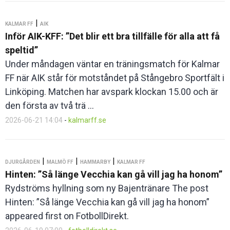
|
KALMAR FF
AIK
Inför AIK-KFF: ”Det blir ett bra tillfälle för alla att få
speltid”
Under måndagen väntar en träningsmatch för Kalmar
FF när AIK står för motståndet på Stångebro Sportfält i
Linköping. Matchen har avspark klockan 15.00 och är
den första av två trä ...
2026-06-21 14:04
-
kalmarff.se
|
|
|
DJURGÅRDEN
MALMÖ FF
HAMMARBY
KALMAR FF
Hinten: ”Så länge Vecchia kan gå vill jag ha honom”
Rydströms hyllning som ny Bajentränare The post
Hinten: ”Så länge Vecchia kan gå vill jag ha honom”
appeared first on FotbollDirekt.