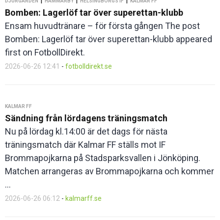
DJURGÅRDEN
HAMMARBY
HELSINGBORGS IF
KALMAR FF
Bomben: Lagerlöf tar över superettan-klubb
Ensam huvudtränare – för första gången The post
Bomben: Lagerlöf tar över superettan-klubb appeared
first on FotbollDirekt.
2026-06-26 12:41
-
fotbolldirekt.se
KALMAR FF
Sändning från lördagens träningsmatch
Nu på lördag kl.14:00 är det dags för nästa
träningsmatch där Kalmar FF ställs mot IF
Brommapojkarna på Stadsparksvallen i Jönköping.
Matchen arrangeras av Brommapojkarna och kommer
...
2026-06-26 06:12
-
kalmarff.se