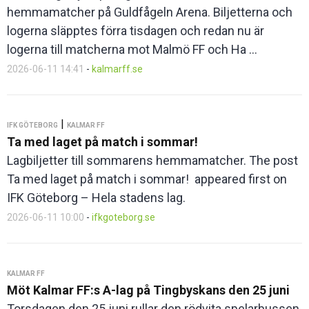
hemmamatcher på Guldfågeln Arena. Biljetterna och
logerna släpptes förra tisdagen och redan nu är
logerna till matcherna mot Malmö FF och Ha ...
2026-06-11 14:41
-
kalmarff.se
|
IFK GÖTEBORG
KALMAR FF
Ta med laget på match i sommar!
Lagbiljetter till sommarens hemmamatcher. The post
Ta med laget på match i sommar! appeared first on
IFK Göteborg – Hela stadens lag.
2026-06-11 10:00
-
ifkgoteborg.se
KALMAR FF
Möt Kalmar FF:s A-lag på Tingbyskans den 25 juni
Torsdagen den 25 juni rullar den rödvita spelarbussen