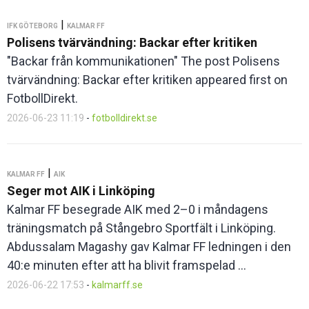
|
IFK GÖTEBORG
KALMAR FF
Polisens tvärvändning: Backar efter kritiken
"Backar från kommunikationen" The post Polisens
tvärvändning: Backar efter kritiken appeared first on
FotbollDirekt.
2026-06-23 11:19
-
fotbolldirekt.se
|
KALMAR FF
AIK
Seger mot AIK i Linköping
Kalmar FF besegrade AIK med 2–0 i måndagens
träningsmatch på Stångebro Sportfält i Linköping.
Abdussalam Magashy gav Kalmar FF ledningen i den
40:e minuten efter att ha blivit framspelad ...
2026-06-22 17:53
-
kalmarff.se