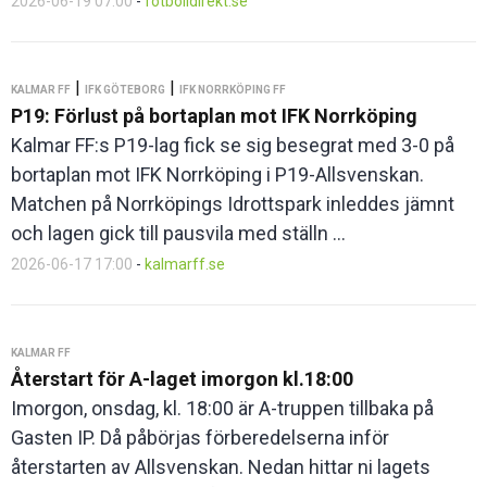
2026-06-19 07:00
-
fotbolldirekt.se
|
|
KALMAR FF
IFK GÖTEBORG
IFK NORRKÖPING FF
P19: Förlust på bortaplan mot IFK Norrköping
Kalmar FF:s P19-lag fick se sig besegrat med 3-0 på
bortaplan mot IFK Norrköping i P19-Allsvenskan.
Matchen på Norrköpings Idrottspark inleddes jämnt
och lagen gick till pausvila med ställn ...
2026-06-17 17:00
-
kalmarff.se
KALMAR FF
Återstart för A-laget imorgon kl.18:00
Imorgon, onsdag, kl. 18:00 är A-truppen tillbaka på
Gasten IP. Då påbörjas förberedelserna inför
återstarten av Allsvenskan. Nedan hittar ni lagets