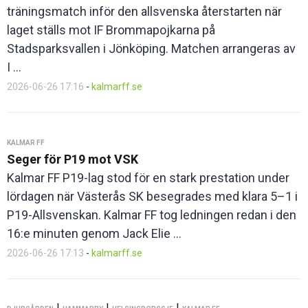
träningsmatch inför den allsvenska återstarten när
laget ställs mot IF Brommapojkarna på
Stadsparksvallen i Jönköping. Matchen arrangeras av
I ...
2026-06-26 17:16
-
kalmarff.se
KALMAR FF
Seger för P19 mot VSK
Kalmar FF P19-lag stod för en stark prestation under
lördagen när Västerås SK besegrades med klara 5–1 i
P19-Allsvenskan. Kalmar FF tog ledningen redan i den
16:e minuten genom Jack Elie ...
2026-06-26 17:13
-
kalmarff.se
|
|
|