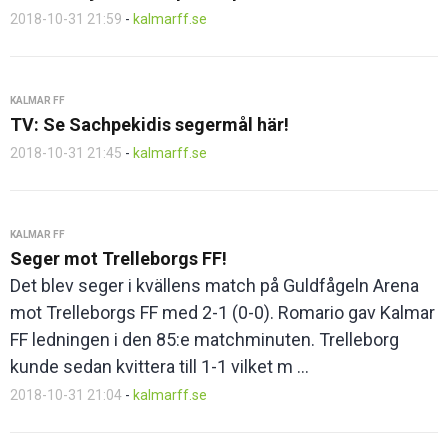
2018-10-31 21:59
-
kalmarff.se
KALMAR FF
TV: Se Sachpekidis segermål här!
2018-10-31 21:45
-
kalmarff.se
KALMAR FF
Seger mot Trelleborgs FF!
Det blev seger i kvällens match på Guldfågeln Arena
mot Trelleborgs FF med 2-1 (0-0). Romario gav Kalmar
FF ledningen i den 85:e matchminuten. Trelleborg
kunde sedan kvittera till 1-1 vilket m ...
2018-10-31 21:04
-
kalmarff.se