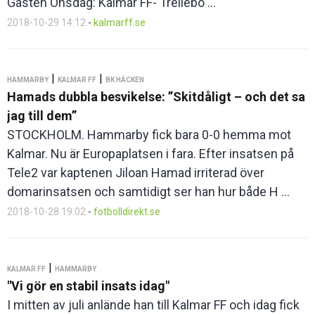
Gasten Onsdag: Kalmar FF- Trellebo ...
2018-10-29 14:12
-
kalmarff.se
|
|
HAMMARBY
KALMAR FF
BK HÄCKEN
Hamads dubbla besvikelse: ”Skitdåligt – och det sa
jag till dem”
STOCKHOLM. Hammarby fick bara 0-0 hemma mot
Kalmar. Nu är Europaplatsen i fara. Efter insatsen på
Tele2 var kaptenen Jiloan Hamad irriterad över
domarinsatsen och samtidigt ser han hur både H ...
2018-10-28 19:02
-
fotbolldirekt.se
|
KALMAR FF
HAMMARBY
"Vi gör en stabil insats idag"
I mitten av juli anlände han till Kalmar FF och idag fick