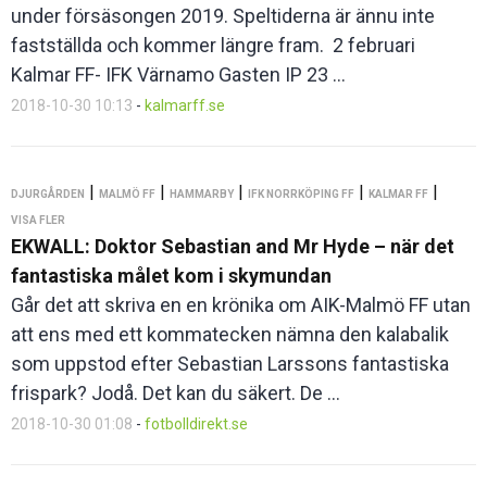
under försäsongen 2019. Speltiderna är ännu inte
fastställda och kommer längre fram. 2 februari
Kalmar FF- IFK Värnamo Gasten IP 23 ...
2018-10-30 10:13
-
kalmarff.se
|
|
|
|
|
DJURGÅRDEN
MALMÖ FF
HAMMARBY
IFK NORRKÖPING FF
KALMAR FF
VISA FLER
EKWALL: Doktor Sebastian and Mr Hyde – när det
fantastiska målet kom i skymundan
Går det att skriva en en krönika om AIK-Malmö FF utan
att ens med ett kommatecken nämna den kalabalik
som uppstod efter Sebastian Larssons fantastiska
frispark? Jodå. Det kan du säkert. De ...
2018-10-30 01:08
-
fotbolldirekt.se