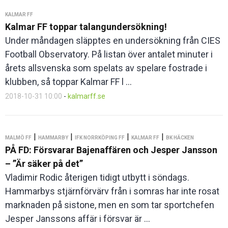
KALMAR FF
Kalmar FF toppar talangundersökning!
Under måndagen släpptes en undersökning från CIES
Football Observatory. På listan över antalet minuter i
årets allsvenska som spelats av spelare fostrade i
klubben, så toppar Kalmar FF l ...
2018-10-31 10:00
-
kalmarff.se
|
|
|
|
MALMÖ FF
HAMMARBY
IFK NORRKÖPING FF
KALMAR FF
BK HÄCKEN
PÅ FD: Försvarar Bajenaffären och Jesper Jansson
– ”Är säker på det”
Vladimir Rodic återigen tidigt utbytt i söndags.
Hammarbys stjärnförvärv från i somras har inte rosat
marknaden på sistone, men en som tar sportchefen
Jesper Janssons affär i försvar är ...