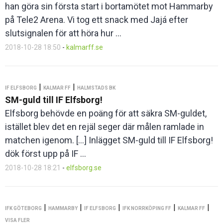
han göra sin första start i bortamötet mot Hammarby
på Tele2 Arena. Vi tog ett snack med Jajá efter
slutsignalen för att höra hur ...
2018-10-28 18:50
-
kalmarff.se
|
|
IF ELFSBORG
KALMAR FF
HALMSTADS BK
SM-guld till IF Elfsborg!
Elfsborg behövde en poäng för att säkra SM-guldet,
istället blev det en rejäl seger där målen ramlade in
matchen igenom. […] Inlägget SM-guld till IF Elfsborg!
dök först upp på IF ...
2018-10-28 18:21
-
elfsborg.se
|
|
|
|
|
IFK GÖTEBORG
HAMMARBY
IF ELFSBORG
IFK NORRKÖPING FF
KALMAR FF
VISA FLER