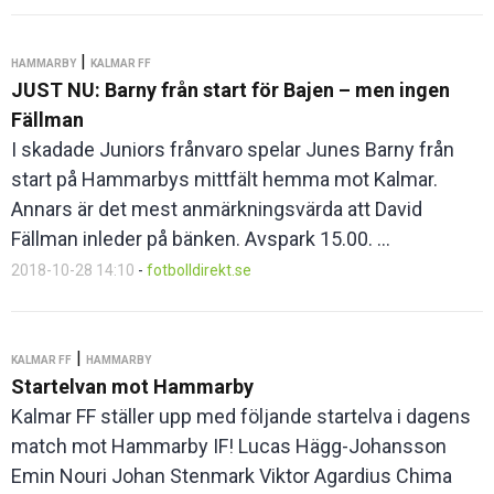
|
HAMMARBY
KALMAR FF
JUST NU: Barny från start för Bajen – men ingen
Fällman
I skadade Juniors frånvaro spelar Junes Barny från
start på Hammarbys mittfält hemma mot Kalmar.
Annars är det mest anmärkningsvärda att David
Fällman inleder på bänken. Avspark 15.00. ...
2018-10-28 14:10
-
fotbolldirekt.se
|
KALMAR FF
HAMMARBY
Startelvan mot Hammarby
Kalmar FF ställer upp med följande startelva i dagens
match mot Hammarby IF! Lucas Hägg-Johansson
Emin Nouri Johan Stenmark Viktor Agardius Chima