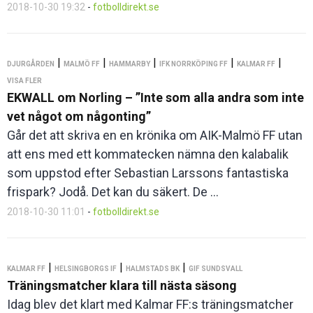
2018-10-30 19:32
-
fotbolldirekt.se
|
|
|
|
|
DJURGÅRDEN
MALMÖ FF
HAMMARBY
IFK NORRKÖPING FF
KALMAR FF
VISA FLER
EKWALL om Norling – ”Inte som alla andra som inte
vet något om någonting”
Går det att skriva en en krönika om AIK-Malmö FF utan
att ens med ett kommatecken nämna den kalabalik
som uppstod efter Sebastian Larssons fantastiska
frispark? Jodå. Det kan du säkert. De ...
2018-10-30 11:01
-
fotbolldirekt.se
|
|
|
KALMAR FF
HELSINGBORGS IF
HALMSTADS BK
GIF SUNDSVALL
Träningsmatcher klara till nästa säsong
Idag blev det klart med Kalmar FF:s träningsmatcher