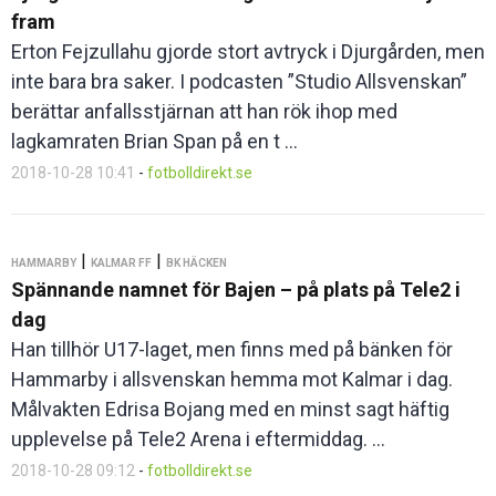
fram
Erton Fejzullahu gjorde stort avtryck i Djurgården, men
inte bara bra saker. I podcasten ”Studio Allsvenskan”
berättar anfallsstjärnan att han rök ihop med
lagkamraten Brian Span på en t ...
2018-10-28 10:41
-
fotbolldirekt.se
|
|
HAMMARBY
KALMAR FF
BK HÄCKEN
Spännande namnet för Bajen – på plats på Tele2 i
dag
Han tillhör U17-laget, men finns med på bänken för
Hammarby i allsvenskan hemma mot Kalmar i dag.
Målvakten Edrisa Bojang med en minst sagt häftig
upplevelse på Tele2 Arena i eftermiddag. ...
2018-10-28 09:12
-
fotbolldirekt.se