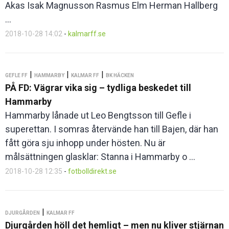
Akas Isak Magnusson Rasmus Elm Herman Hallberg
...
2018-10-28 14:02
-
kalmarff.se
|
|
|
GEFLE FF
HAMMARBY
KALMAR FF
BK HÄCKEN
PÅ FD: Vägrar vika sig – tydliga beskedet till
Hammarby
Hammarby lånade ut Leo Bengtsson till Gefle i
superettan. I somras återvände han till Bajen, där han
fått göra sju inhopp under hösten. Nu är
målsättningen glasklar: Stanna i Hammarby o ...
2018-10-28 12:35
-
fotbolldirekt.se
|
DJURGÅRDEN
KALMAR FF
Djurgården höll det hemligt – men nu kliver stjärnan