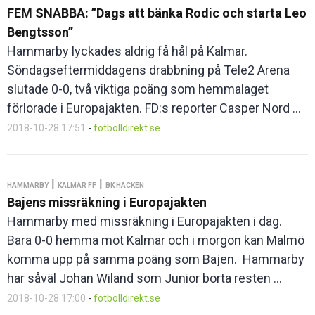
FEM SNABBA: ”Dags att bänka Rodic och starta Leo
Bengtsson”
Hammarby lyckades aldrig få hål på Kalmar.
Söndagseftermiddagens drabbning på Tele2 Arena
slutade 0-0, två viktiga poäng som hemmalaget
förlorade i Europajakten. FD:s reporter Casper Nord ...
2018-10-28 17:51
-
fotbolldirekt.se
|
|
HAMMARBY
KALMAR FF
BK HÄCKEN
Bajens missräkning i Europajakten
Hammarby med missräkning i Europajakten i dag.
Bara 0-0 hemma mot Kalmar och i morgon kan Malmö
komma upp på samma poäng som Bajen. Hammarby
har såväl Johan Wiland som Junior borta resten ...
2018-10-28 17:00
-
fotbolldirekt.se