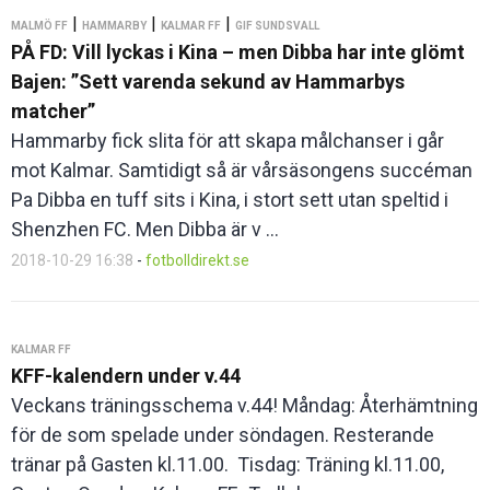
|
|
|
MALMÖ FF
HAMMARBY
KALMAR FF
GIF SUNDSVALL
PÅ FD: Vill lyckas i Kina – men Dibba har inte glömt
Bajen: ”Sett varenda sekund av Hammarbys
matcher”
Hammarby fick slita för att skapa målchanser i går
mot Kalmar. Samtidigt så är vårsäsongens succéman
Pa Dibba en tuff sits i Kina, i stort sett utan speltid i
Shenzhen FC. Men Dibba är v ...
2018-10-29 16:38
-
fotbolldirekt.se
KALMAR FF
KFF-kalendern under v.44
Veckans träningsschema v.44! Måndag: Återhämtning
för de som spelade under söndagen. Resterande
tränar på Gasten kl.11.00. Tisdag: Träning kl.11.00,