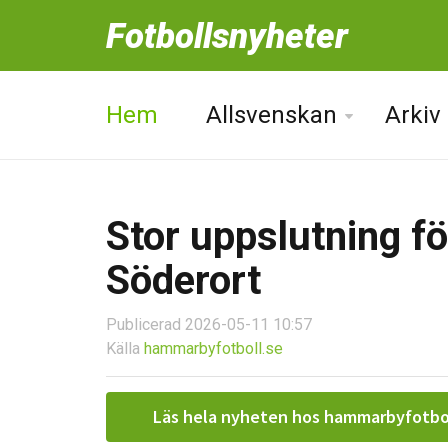
Fotbollsnyheter
Hem
Allsvenskan
Arkiv
Stor uppslutning f
Söderort
Publicerad 2026-05-11 10:57
Källa
hammarbyfotboll.se
Läs hela nyheten hos hammarbyfotbo