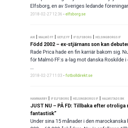
Elfsborg, en av Sveriges ledande föreningar f
2018-02-27 12:36
-
elfsborg.se
|
|
|
|
AIK
MALMÖ FF
GEFLE FF
IF ELFSBORG
HELSINGBORGS IF
Född 2002 – ex-stjärnans son kan debuter
Rade Prica hade en fin karriär bakom sig. 
för Malmö FF:s a-lag mot danska Roskilde 
...
2018-02-27 11:03
-
fotbolldirekt.se
|
|
|
HAMMARBY
IF ELFSBORG
HELSINGBORGS IF
HALMSTADS BK
JUST NU – PÅ FD: Tillbaka efter otroliga m
fantastisk”
Under sina 15 månader i den marockanska hö