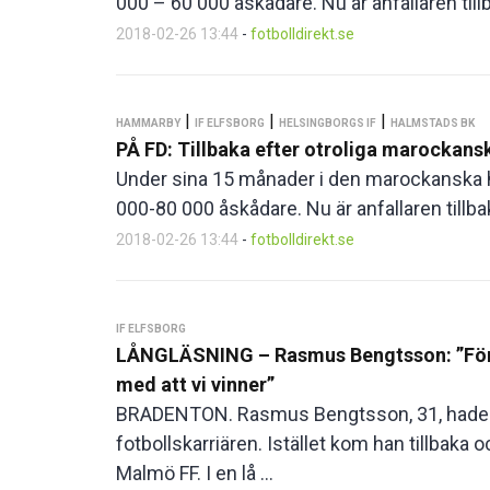
000 – 60 000 åskådare. Nu är anfallaren tillb
2018-02-26 13:44
-
fotbolldirekt.se
|
|
|
HAMMARBY
IF ELFSBORG
HELSINGBORGS IF
HALMSTADS BK
PÅ FD: Tillbaka efter otroliga marockanska
Under sina 15 månader i den marockanska hö
000-80 000 åskådare. Nu är anfallaren tillbak
2018-02-26 13:44
-
fotbolldirekt.se
IF ELFSBORG
LÅNGLÄSNING – Rasmus Bengtsson: ”Förut
med att vi vinner”
BRADENTON. Rasmus Bengtsson, 31, hade e
fotbollskarriären. Istället kom han tillbaka o
Malmö FF. I en lå ...