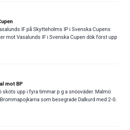
 Cupen
Vasalunds IF på Skytteholms IP i Svenska Cupens
ger mot Vasalunds IF i Svenska Cupen dök först upp
nal mot BP
 sköts upp i fyra timmar p g a snöoväder. Malmö
ot Brommapojkarna som besegrade Dalkurd med 2-0.