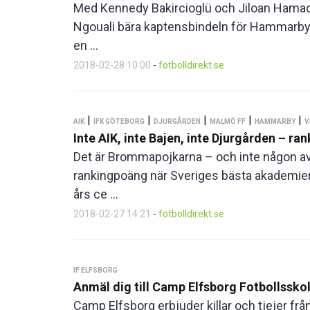
Med Kennedy Bakircioglü och Jiloan Hamad
Ngouali bära kaptensbindeln för Hammarby o
en ...
2018-02-28 10:00
-
fotbolldirekt.se
|
|
|
|
|
AIK
IFK GÖTEBORG
DJURGÅRDEN
MALMÖ FF
HAMMARBY
V
Inte AIK, inte Bajen, inte Djurgården – ra
Det är Brommapojkarna – och inte någon av
rankingpoäng när Sveriges bästa akademier p
års ce ...
2018-02-27 14:21
-
fotbolldirekt.se
IF ELFSBORG
Anmäl dig till Camp Elfsborg Fotbollsskola
Camp Elfsborg erbjuder killar och tjejer frå