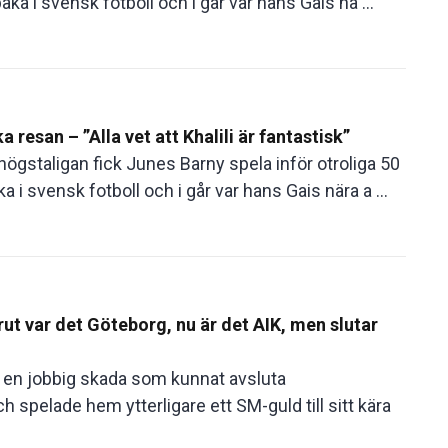
aka i svensk fotboll och i går var hans Gais nä ...
 resan – ”Alla vet att Khalili är fantastisk”
gstaligan fick Junes Barny spela inför otroliga 50
a i svensk fotboll och i går var hans Gais nära a ...
 var det Göteborg, nu är det AIK, men slutar
n jobbig skada som kunnat avsluta
ch spelade hem ytterligare ett SM-guld till sitt kära