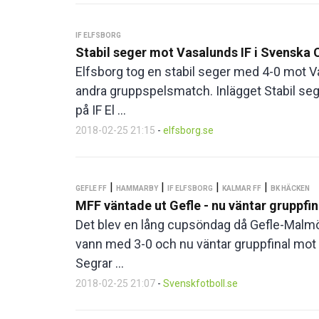
IF ELFSBORG
Stabil seger mot Vasalunds IF i Svenska
Elfsborg tog en stabil seger med 4-0 mot 
andra gruppspelsmatch. Inlägget Stabil se
på IF El ...
2018-02-25 21:15
-
elfsborg.se
|
|
|
|
GEFLE FF
HAMMARBY
IF ELFSBORG
KALMAR FF
BK HÄCKEN
MFF väntade ut Gefle - nu väntar gruppfi
Det blev en lång cupsöndag då Gefle-Malmö
vann med 3-0 och nu väntar gruppfinal m
Segrar ...
2018-02-25 21:07
-
Svenskfotboll.se