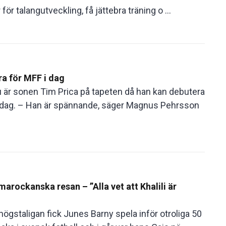
ör talangutveckling, få jättebra träning o ...
a för MFF i dag
Nu är sonen Tim Prica på tapeten då han kan debutera
i dag. – Han är spännande, säger Magnus Pehrsson
arockanska resan – ”Alla vet att Khalili är
gstaligan fick Junes Barny spela inför otroliga 50