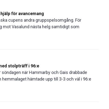
 hjälp för avancemang
enska cupens andra gruppspelsomgång. För
ng mot Vasalund nästa helg samtidigt som
d stolpträff i 96:e
er söndagen när Hammarby och Gais drabbade
emmalaget hämtade upp till 3-3 och väl i 96:e