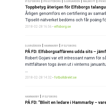
|
|
|
|
IF ELFSBORG
IFK GÖTEBORG
DJURGÅRDEN
MALMÖ FF
IFK N
Toppbetyg återigen för Elfsborgs talangu
Årligen genomförs en certifiering av samarb
Tipselit-nätverket bedöms och får poäng för 
2018-02-28 16:56
-
elfsborg.se
|
|
DJURGÅRDEN
HAMMARBY
IF ELFSBORG
PÅ FD: Elfsborgsaffärens udda sits – jä
Robert Gojani var ett intressant namn för 
mittfältaren togs även ut i vinterns januarit
...
2018-02-28 14:32
-
fotbolldirekt.se
|
HAMMARBY
IF ELFSBORG
PÅ FD: ”Blivit en ledare i Hammarby – vare s