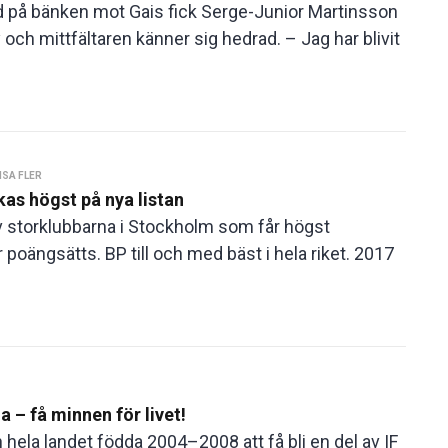
 på bänken mot Gais fick Serge-Junior Martinsson
ch mittfältaren känner sig hedrad. – Jag har blivit
ISA FLER
nkas högst på nya listan
 storklubbarna i Stockholm som får högst
oängsätts. BP till och med bäst i hela riket. 2017
 – få minnen för livet!
n hela landet födda 2004–2008 att få bli en del av IF