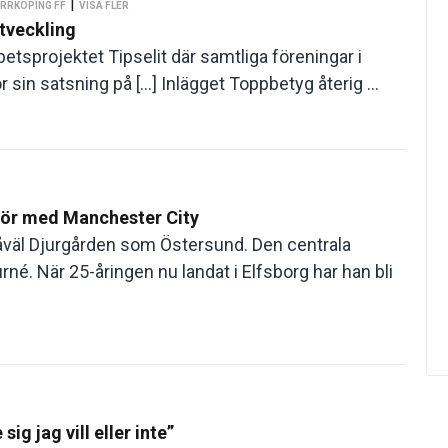
|
ORRKÖPING FF
VISA FLER
tveckling
etsprojektet Tipselit där samtliga föreningar i
sin satsning på […] Inlägget Toppbetyg återig ...
mför med Manchester City
såväl Djurgården som Östersund. Den centrala
urné. När 25-åringen nu landat i Elfsborg har han bli
ig jag vill eller inte”