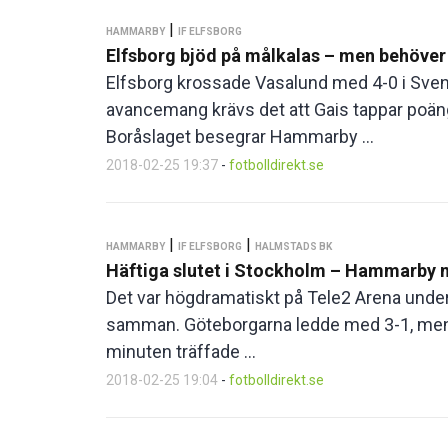
|
HAMMARBY
IF ELFSBORG
Elfsborg bjöd på målkalas – men behöver
Elfsborg krossade Vasalund med 4-0 i Sv
avancemang krävs det att Gais tappar poä
Boråslaget besegrar Hammarby ...
2018-02-25 19:37
-
fotbolldirekt.se
|
|
HAMMARBY
IF ELFSBORG
HALMSTADS BK
Häftiga slutet i Stockholm – Hammarby me
Det var högdramatiskt på Tele2 Arena und
samman. Göteborgarna ledde med 3-1, men h
minuten träffade ...
2018-02-25 19:04
-
fotbolldirekt.se