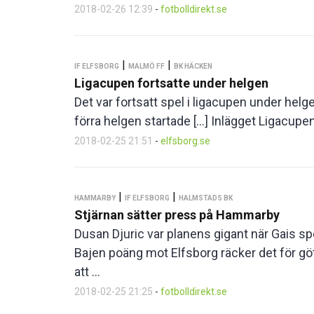
2018-02-26 12:39
-
fotbolldirekt.se
|
|
IF ELFSBORG
MALMÖ FF
BK HÄCKEN
Ligacupen fortsatte under helgen
Det var fortsatt spel i ligacupen under helg
förra helgen startade […] Inlägget Ligacupen 
2018-02-25 21:51
-
elfsborg.se
|
|
HAMMARBY
IF ELFSBORG
HALMSTADS BK
Stjärnan sätter press på Hammarby
Dusan Djuric var planens gigant när Gais 
Bajen poäng mot Elfsborg räcker det för gö
att ...
2018-02-25 21:25
-
fotbolldirekt.se